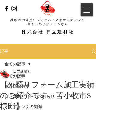
札幌市の外壁リフォーム・外壁サイディング
​住まいのリフォームなら
​株式会社 日立建材社
記事
全ての記事
日立建材社
全ての記事
7月7日
【外壁リフォーム施工実績
お客様のお声
のご紹介です。苫小牧市S
日立建材社からのお知らせ
様邸】
サイディングの知識