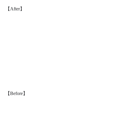
【After】
【Before】