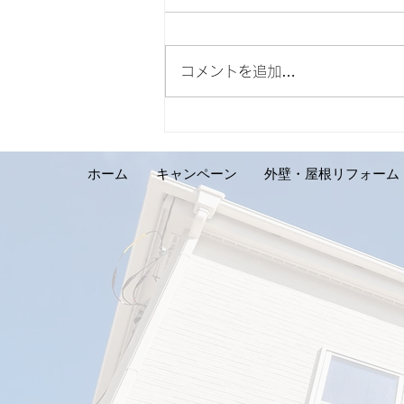
コメントを追加…
【外壁リフォーム施工実績の
ご紹介です。札幌市手稲区 S
様邸】
ホーム
キャンペーン
外壁・屋根リフォーム