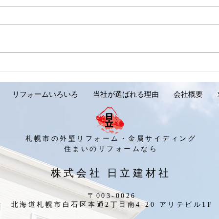
【外壁リフォーム施工実績の
【外
ご紹介です。岩見沢市 Y様
ご紹
邸】
リフォームいろいろ
当社が選ばれる理由
会社概要
札幌市の外壁リフォーム・金属サイディング
​住まいのリフォームなら
​株式会社 日立建材社
〒003-0026
北海道札幌市白石区本通2丁目南4-20 アリテビル1F