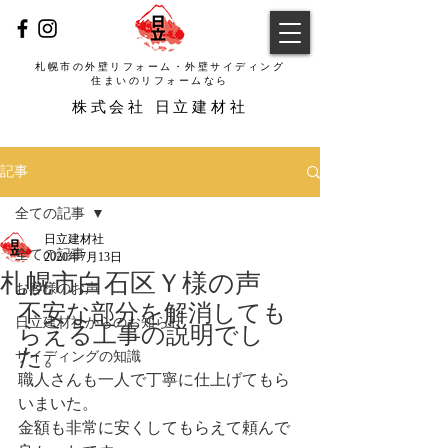
札幌市の外壁リフォーム・外壁サイディング
​住まいのリフォームなら
​株式会社 日立建材社
記事
全ての記事
日立建材社
全ての記事
2020年7月13日
札幌市白石区Ｙ様の声
お客様のお声
不安な部分を解消しても
日立建材社からのお知らせ
らえる工事の説明でし
た。
サイディングの知識
職人さんも一人で丁寧に仕上げてもら
いまいた。
金額も非常に安くしてもらえて頼んで