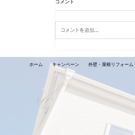
コメント
コメントを追加…
【外壁リフォーム施工実績の
ご紹介です。札幌市手稲区 S
様邸】
ホーム
キャンペーン
外壁・屋根リフォーム