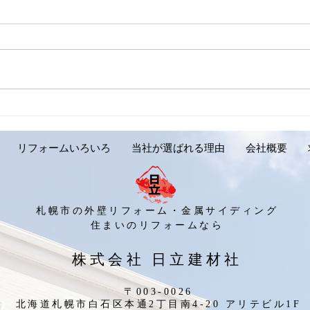
【外壁リフォーム施工実績の
【外
ご紹介です。岩見沢市 Y様
ご紹
邸】
リフォームいろいろ
当社が選ばれる理由
会社概要
札幌市の外壁リフォーム・金属サイディング
​住まいのリフォームなら
​株式会社 日立建材社
〒003-0026
北海道札幌市白石区本通2丁目南4-20 アリテビル1F