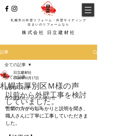
札幌市の外壁リフォーム・外壁サイディング
​住まいのリフォームなら
​株式会社 日立建材社
記事
全ての記事
日立建材社
全ての記事
2020年10月17日
札幌市厚別区Ｍ様の声
お客様のお声
以前から外壁工事を検討
日立建材社からのお知らせ
していました。
サイディングの知識
営業の方からしっかりと説明を聞き、
職人さんに丁寧に工事していただきま
した。