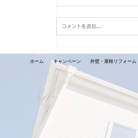
コメントを追加…
【外壁リフォーム施工実績の
ご紹介です。札幌市手稲区 S
様邸】
ホーム
キャンペーン
外壁・屋根リフォーム