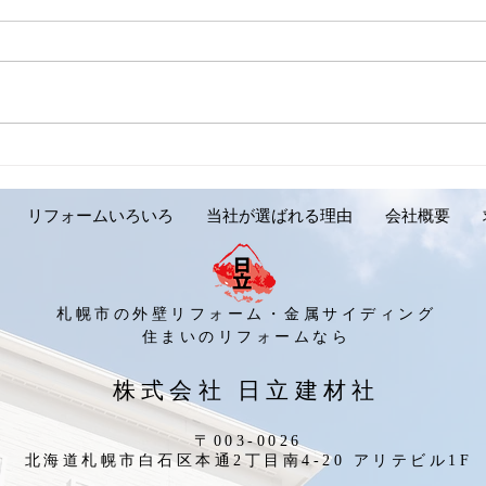
【外壁リフォーム施工実績の
【外
ご紹介です。岩見沢市 Y様
ご紹
邸】
リフォームいろいろ
当社が選ばれる理由
会社概要
札幌市の外壁リフォーム・金属サイディング
​住まいのリフォームなら
​株式会社 日立建材社
〒003-0026
北海道札幌市白石区本通2丁目南4-20 アリテビル1F