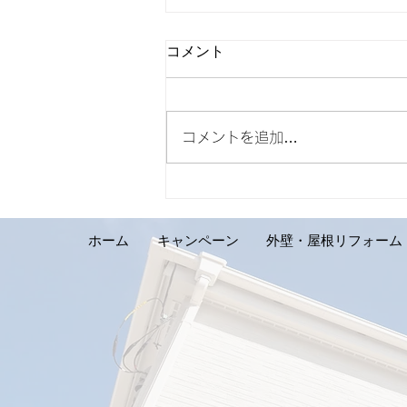
コメント
コメントを追加…
【外壁リフォーム施工実績の
ご紹介です。札幌市手稲区 S
様邸】
ホーム
キャンペーン
外壁・屋根リフォーム