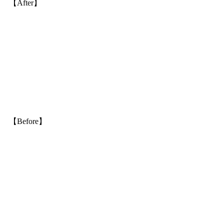
【After】
【Before】