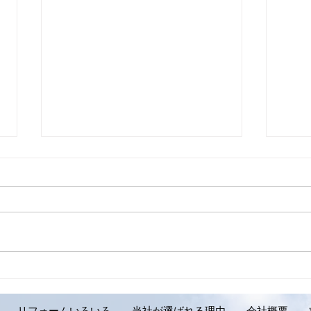
【外壁リフォーム施工実績の
【外
ご紹介です。岩見沢市 Y様
ご紹
邸】