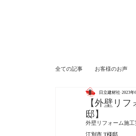
全ての記事
お客様のお声
日立建材社
2023年
【外壁リフ
邸】
外壁リフォーム施工
江別市 T様邸