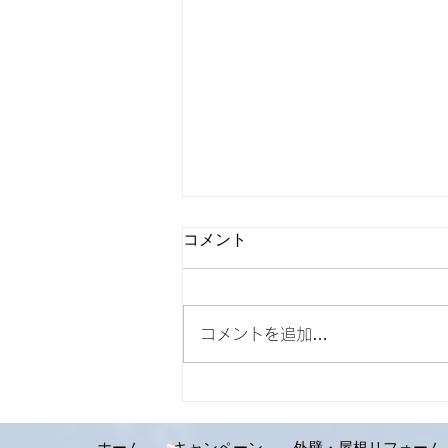
コメント
コメントを追加…
【外壁リフォーム施工実績の
ご紹介です。札幌市手稲区 S
様邸】