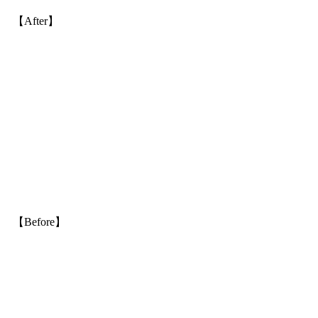
【After】
【Before】