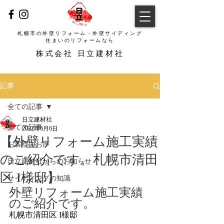
札幌市の外壁リフォーム・外壁サイディング
​住まいのリフォームなら
​株式会社 日立建材社
記事
全ての記事
日立建材社
全ての記事
2022年6月6日
【外壁リフォーム施工実績
お客様のお声
のご紹介です。札幌市清田
日立建材社からのお知らせ
区 I様邸】
サイディングの知識
外壁リフォーム施工実績
のご紹介です。
札幌市清田区 I様邸