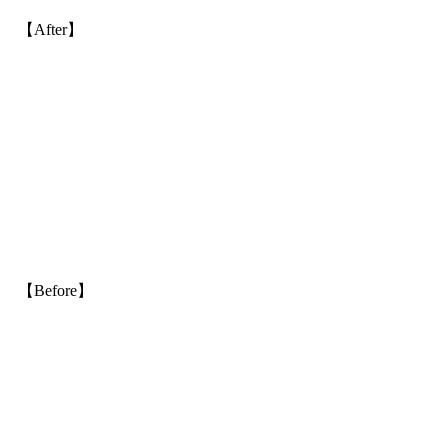
【After】
【Before】