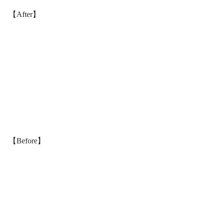
【After】
【Before】