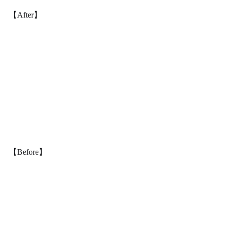
【After】
【Before】