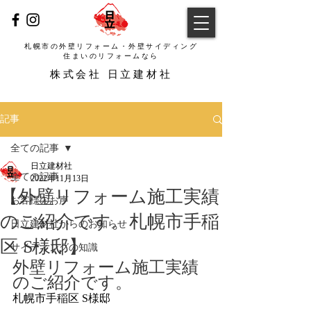
札幌市の外壁リフォーム・外壁サイディング
​住まいのリフォームなら
​株式会社 日立建材社
記事
全ての記事
日立建材社
全ての記事
2022年11月13日
【外壁リフォーム施工実績
お客様のお声
のご紹介です。札幌市手稲
日立建材社からのお知らせ
区 S様邸】
サイディングの知識
外壁リフォーム施工実績
のご紹介です。
札幌市手稲区 S様邸