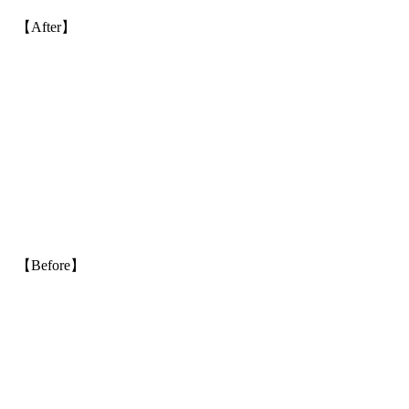
【After】
【Before】