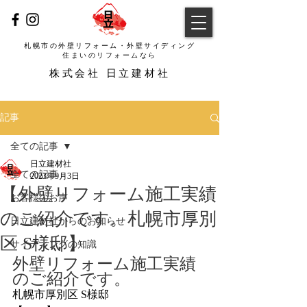
札幌市の外壁リフォーム・外壁サイディング
​住まいのリフォームなら
​株式会社 日立建材社
記事
全ての記事
日立建材社
全ての記事
2023年9月3日
【外壁リフォーム施工実績
お客様のお声
のご紹介です。札幌市厚別
日立建材社からのお知らせ
区 S様邸】
サイディングの知識
外壁リフォーム施工実績
のご紹介です。
札幌市厚別区 S様邸