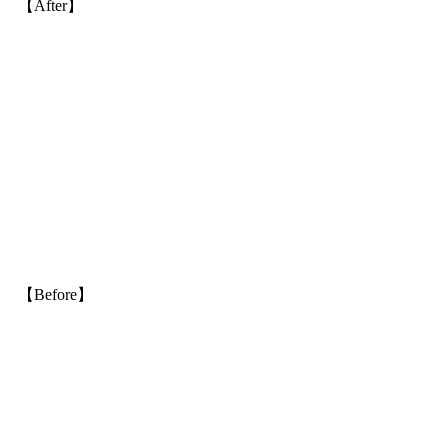
【After】
【Before】