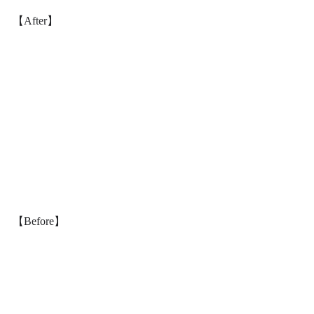
【After】
【Before】