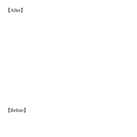
【After】
【Before】