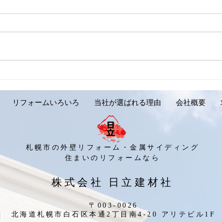
【外壁リフォーム施工実績の
【外
ご紹介です。岩見沢市 Y様
ご紹
邸】
リフォームいろいろ
当社が選ばれる理由
会社概要
札幌市の外壁リフォーム・金属サイディング
​住まいのリフォームなら
​株式会社 日立建材社
〒003-0026
北海道札幌市白石区本通2丁目南4-20 アリテビル1F