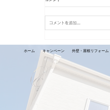
コメントを追加…
【外壁リフォーム施工実績の
ご紹介です。札幌市手稲区 S
様邸】
ホーム
キャンペーン
外壁・屋根リフォーム