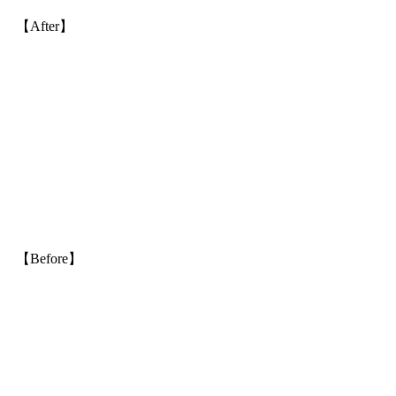
【After】
【Before】