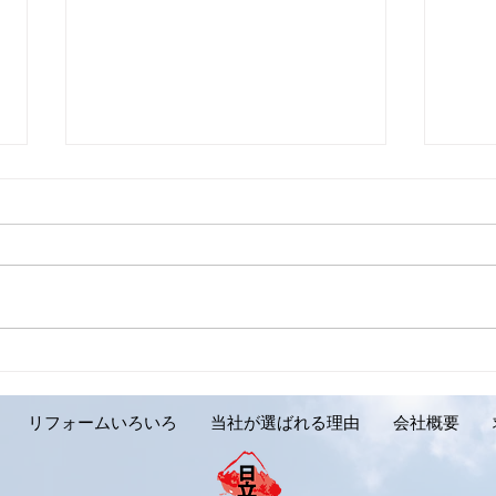
【外壁リフォーム施工実績の
【外
ご紹介です。岩見沢市 Y様
ご紹
邸】
リフォームいろいろ
当社が選ばれる理由
会社概要