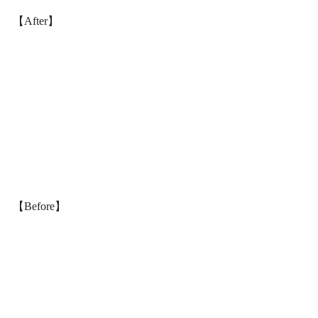
【After】
【Before】