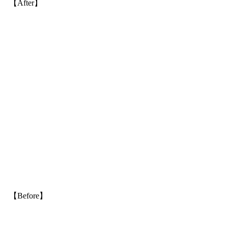
【After】
【Before】