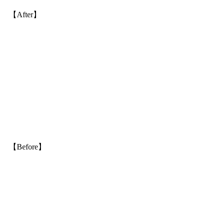
【After】
【Before】