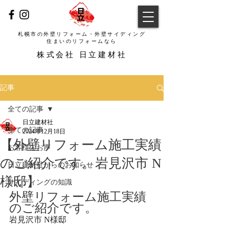
札幌市の外壁リフォーム・外壁サイディング
​住まいのリフォームなら
​株式会社 日立建材社
記事
全ての記事
日立建材社
全ての記事
2024年12月18日
【外壁リフォーム施工実績
お客様のお声
のご紹介です。岩見沢市 N
日立建材社からのお知らせ
様邸】
サイディングの知識
外壁リフォーム施工実績
のご紹介です。
岩見沢市 N様邸