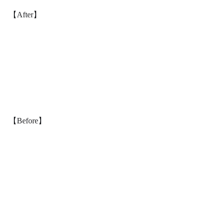
【After】
【Before】