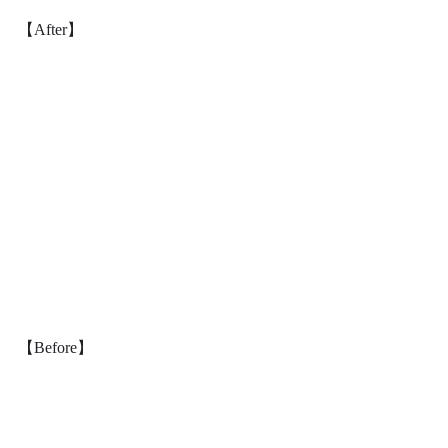
【After】
【Before】