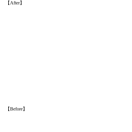
【After】
【Before】