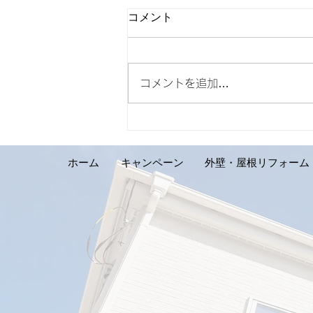
コメント
コメントを追加…
【外壁リフォーム施工実績の
ご紹介です。札幌市手稲区 S
様邸】
ホーム
キャンペーン
外壁・屋根リフォーム