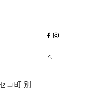
セコ町 別