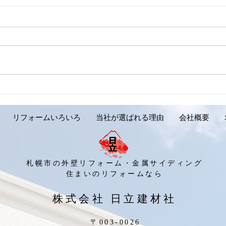
【外壁リフォーム施工実績の
【外
ご紹介です。岩見沢市 Y様
ご紹
邸】
リフォームいろいろ
当社が選ばれる理由
会社概要
札幌市の外壁リフォーム・金属サイディング
​住まいのリフォームなら
​株式会社 日立建材社
〒003-0026