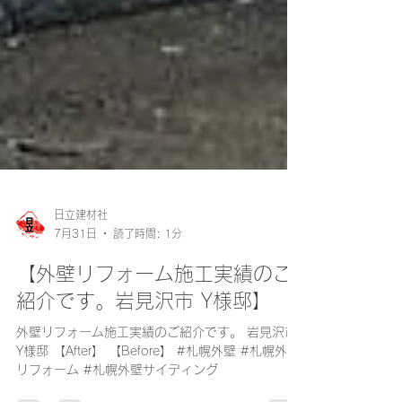
日立建材社
7月31日
読了時間: 1分